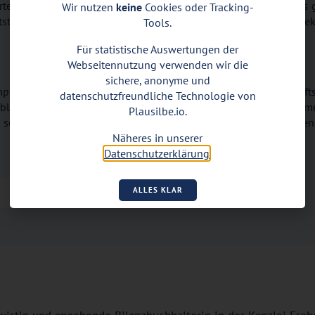
erteilung erhebliche Steuerersparnisse erzielt werden können. Es
Wir nutzen
keine
Cookies oder Tracking-
steuer, die sich oft auch kombinieren lassen, um den Steuereffek
Tools.
Für statistische Auswertungen der
Webseitennutzung verwenden wir die
sichere, anonyme und
pfänger ist eine effektive Methode zur Senkung der Erbschafts
datenschutzfreundliche Technologie von
bliche Einsparungen erzielt werden, die es ermöglichen, dass 
Plausilbe.io.
ne sorgfältige Planung. Gerne unterstützen wir Sie dabei, machen
Näheres in unserer
Datenschutzerklärung
.
ZURÜCK ZUR ÜBERSICHT
ALLES KLAR