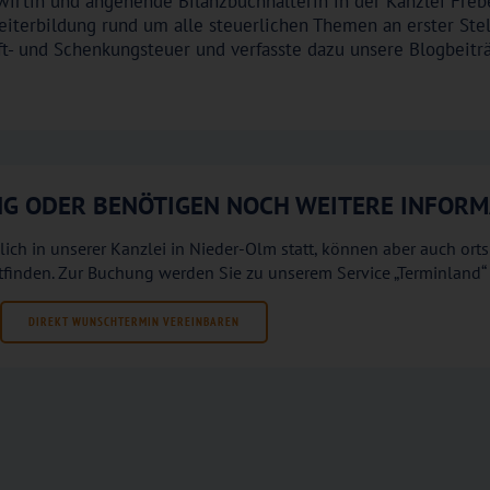
wirtin und angehende Bilanzbuchhalterin in der Kanzlei Frebe
Weiterbildung rund um alle steuerlichen Themen an erster Ste
ft- und Schenkungsteuer und verfasste dazu unsere Blogbeitr
UNG ODER BENÖTIGEN NOCH WEITERE INFOR
ich in unserer Kanzlei in Nieder-Olm statt, können aber auch or
ttfinden. Zur Buchung werden Sie zu unserem Service „Terminland“ 
DIREKT WUNSCHTERMIN VEREINBAREN