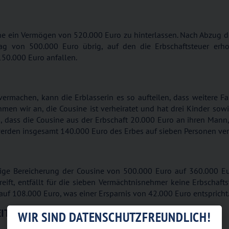
usine ein Vermögen von 520.000 Euro zu hinterlassen. Nach Abzug 
trag von 500.000 Euro übrig, auf den die Erbschaftsteuer erh
150.000 Euro anfallen.
rmachen, kann die Erblasserin es so aufteilen, dass weitere Fa
hmen wir an, die Cousine ist verheiratet und hat drei Kinder sowi
, dass die Cousine aus der Erbschaft 20.000 Euro an ihren Mann, 
werden insgesamt 140.000 Euro des Erbes auf sieben Personen vert
htige Bereicherung der Cousine von 500.000 Euro auf 360.000 Eu
ift, entfällt für die sieben Vermächtnisnehmer keine Erbschafts
 auf 108.000 Euro, was einer Ersparnis von 42.000 Euro entspricht
ITEN
WIR SIND DATENSCHUTZFREUNDLICH!