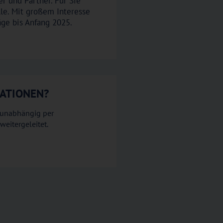
r und Partner. Für Sie
lle. Mit großem Interesse
äge bis Anfang 2025.
MATIONEN?
tsunabhängig per
weitergeleitet.