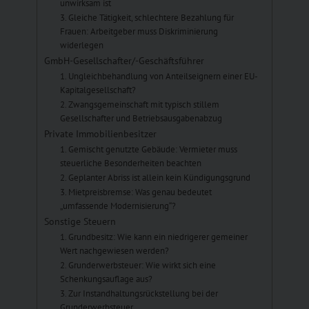
unwirksam ist
3. Gleiche Tätigkeit, schlechtere Bezahlung für
Frauen: Arbeitgeber muss Diskriminierung
widerlegen
GmbH-Gesellschafter/-Geschäftsführer
1. Ungleichbehandlung von Anteilseignern einer EU-
Kapitalgesellschaft?
2. Zwangsgemeinschaft mit typisch stillem
Gesellschafter und Betriebsausgabenabzug
Private Immobilienbesitzer
1. Gemischt genutzte Gebäude: Vermieter muss
steuerliche Besonderheiten beachten
2. Geplanter Abriss ist allein kein Kündigungsgrund
3. Mietpreisbremse: Was genau bedeutet
„umfassende Modernisierung“?
Sonstige Steuern
1. Grundbesitz: Wie kann ein niedrigerer gemeiner
Wert nachgewiesen werden?
2. Grunderwerbsteuer: Wie wirkt sich eine
Schenkungsauflage aus?
3. Zur Instandhaltungsrückstellung bei der
Grunderwerbsteuer