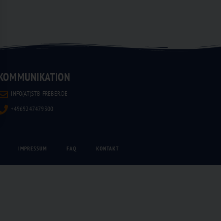
KOMMUNIKATION
INFO(AT)STB-FREBER.DE
+4969247479300
IMPRESSUM
FAQ
KONTAKT