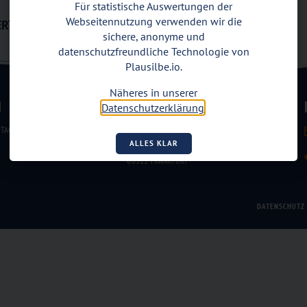
Für statistische Auswertungen der
Webseitennutzung verwenden wir die
RTEILUNG DER ERBSCHAFT AUF MEHRERE KÖPFE?
sichere, anonyme und
datenschutzfreundliche Technologie von
Plausilbe.io.
Näheres in unserer
N
ADRESSE
Datenschutzerklärung
.
TAG
FREBER & PARTNER MBB
STEUERBERATER UND RECHTSANWÄLTIN
ALLES KLAR
NEUE MAINZER STRASSE 6-10
60311 FRANKFURT
DATENSCHUTZ