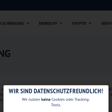
D SCHENKUNG
ERBRECHT
KRYPTO
SERVI
NG
 angehende Bilanzbuchhalterin in der Kanzlei Freber und Part
WIR SIND DATENSCHUTZFREUNDLICH!
steuerlichen Themen an erster Stelle. Mit großem Interesse 
Wir nutzen
keine
Cookies oder Tracking-
asste dazu unsere Blogbeiträge bis Anfang 2025.
Tools.