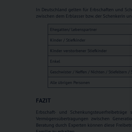
In Deutschland gelten für Erbschaften und Sch
zwischen dem Erblasser bzw. der Schenkerin u
Ehegatten/ Lebenspartner
Kinder / Stiefkinder
Kinder verstorbener Stiefkinder
Enkel
Geschwister / Neffen / Nichten / Stiefeltern
Alle übrigen Personen
FAZIT
Erbschaft- und Schenkungsteuerfreibeträg
Vermögensübertragungen zwischen Generation
Beratung durch Experten können diese Freibetr
Familie zu erhalten.