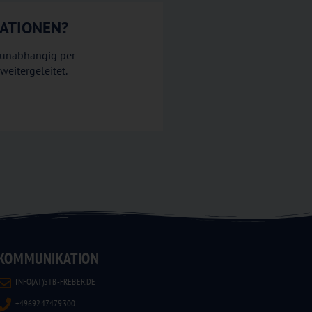
MATIONEN?
tsunabhängig per
weitergeleitet.
KOMMUNIKATION
INFO(AT)STB-FREBER.DE
+4969247479300