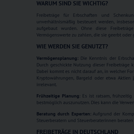
WARUM SIND SIE WICHTIG?
Freibeträge für Erbschaften und Schenkun
unverhältnismäßig besteuert werden, insbes
aufgebaut wurden. Ohne diese Freibeträg
Vermögenswerte zu zahlen, die sie geerbt ode
WIE WERDEN SIE GENUTZT?
Vermögensplanung:
Die Kenntnis der Erbscha
Durch geschickte Nutzung dieser Freibeträge 
Dabei kommt es nicht darauf an, in welcher Fo
Kryptowährungen, Bargeld oder etwa Aktien j
irrelevant.
Frühzeitige Planung
: Es ist ratsam, frühzei
bestmöglich auszunutzen. Dies kann die Verw
Beratung durch Experten:
Aufgrund der Komple
Steuerberatern und Steuerberaterinnen beraten
FREIBETRÄGE IN DEUTSCHLAND