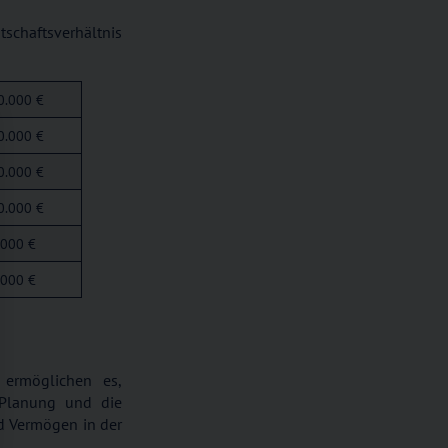
tschaftsverhältnis
0.000 €
0.000 €
0.000 €
0.000 €
.000 €
.000 €
 ermöglichen es,
e Planung und die
d Vermögen in der