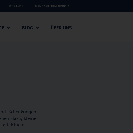
KONTAKT
MANDANT*INNENPORTAL
CE
BLOG
ÜBER UNS
n und Schenkungen
ienen dazu, kleine
 erleichtern.