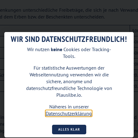
enkungen unterschiedliche Freibeträge, die sich je nach Verwand
nd dem Erben bzw. der Beschenkten unterscheiden.
50
WIR SIND DATENSCHUTZFREUNDLICH!
40
Wir nutzen
keine
Cookies oder Tracking-
40
Tools.
20
Für statistische Auswertungen der
Webseitennutzung verwenden wir die
 / Schwiegereltern / geschiedene Ehegatten
20
sichere, anonyme und
20
datenschutzfreundliche Technologie von
Plausilbe.io.
Näheres in unserer
Datenschutzerklärung
.
e sind von großer Bedeutung für die Vermögensplanung und
en steuerlich effizient zu gestalten. Durch eine frühzeitig
ALLES KLAR
äge optimal genutzt werden, um die Steuerlast zu minimieren un